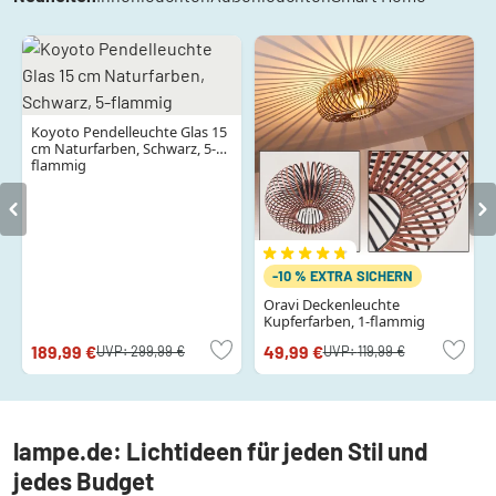
Koyoto Pendelleuchte Glas 15
cm Naturfarben, Schwarz, 5-
flammig
-10 % EXTRA SICHERN
Oravi Deckenleuchte
Kupferfarben, 1-flammig
189,99 €
49,99 €
UVP:
299,99 €
UVP:
119,99 €
lampe.de: Lichtideen für jeden Stil und
jedes Budget