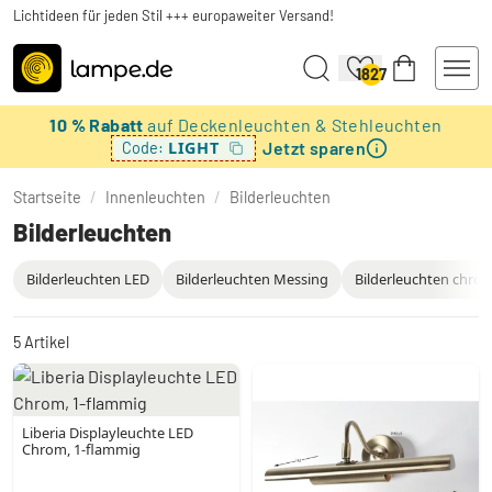
Lichtideen für jeden Stil +++ europaweiter Versand!
1827
10 % Rabatt
auf Deckenleuchten & Stehleuchten
Jetzt sparen
LIGHT
Code:
Startseite
/
Innenleuchten
/
Bilderleuchten
Bilderleuchten
Bilderleuchten LED
Bilderleuchten Messing
Bilderleuchten chro
5
Artikel
Liberia Displayleuchte LED
Chrom, 1-flammig