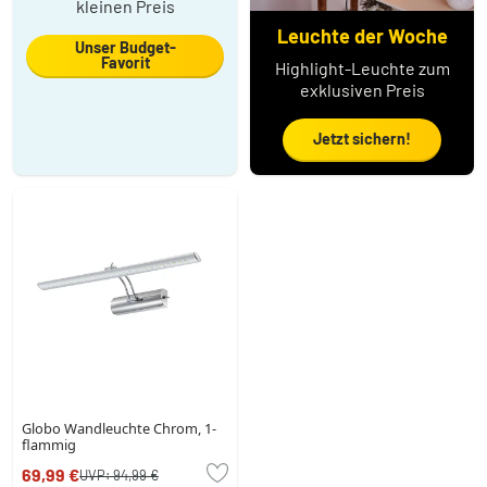
kleinen Preis
Leuchte der Woche
Unser Budget-
Favorit
Highlight-Leuchte zum
exklusiven Preis
Jetzt sichern!
Globo Wandleuchte Chrom, 1-
flammig
69,99 €
UVP:
94,99 €