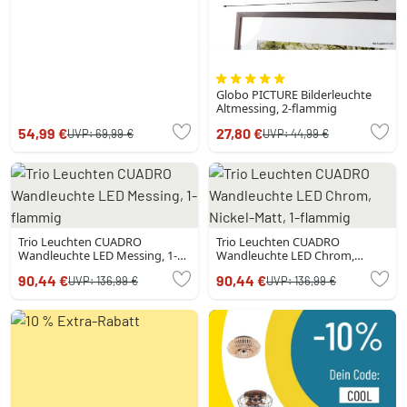
Globo PICTURE Bilderleuchte
Altmessing, 2-flammig
54,99 €
27,80 €
UVP:
69,99 €
UVP:
44,99 €
Trio Leuchten CUADRO
Trio Leuchten CUADRO
Wandleuchte LED Messing, 1-
Wandleuchte LED Chrom,
flammig
Nickel-Matt, 1-flammig
90,44 €
90,44 €
UVP:
136,99 €
UVP:
136,99 €