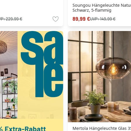
Soungou Hängeleuchte Natur
Schwarz, 5-flammig
89,99 €
VP:
229,99 €
UVP:
149,99 €
% Extra-Rabatt
Mertola Hängeleuchte Glas 35