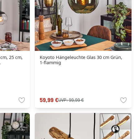
 cm, 25 cm,
Koyoto Hängeleuchte Glas 30 cm Grün,
1-flammig
59,99 €
UVP:
99,99 €