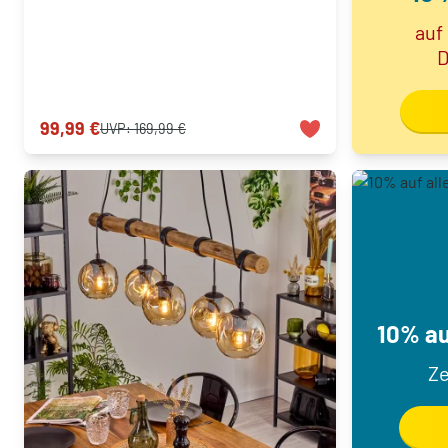
auf
D
99,99 €
UVP:
169,99 €
10% au
Ze