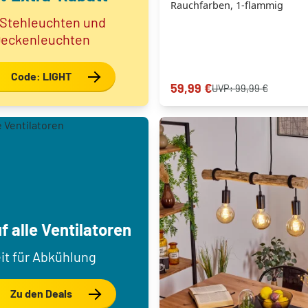
Rauchfarben, 1-flammig
 Stehleuchten und
eckenleuchten
Code: LIGHT
59,99 €
UVP:
99,99 €
f alle Ventilatoren
it für Abkühlung
Zu den Deals