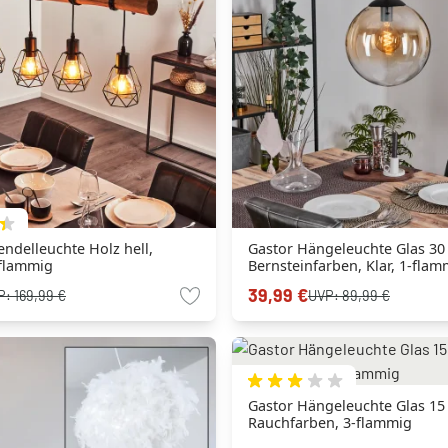
ndelleuchte Holz hell,
Gastor Hängeleuchte Glas 30
-flammig
Bernsteinfarben, Klar, 1-flam
39,99 €
P:
169,99 €
UVP:
89,99 €
Gastor Hängeleuchte Glas 15
Rauchfarben, 3-flammig