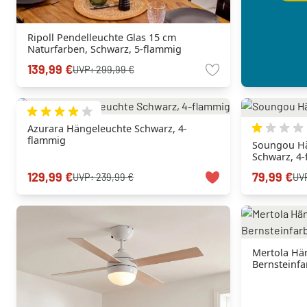
Ripoll Pendelleuchte Glas 15 cm
Naturfarben, Schwarz, 5-flammig
139,99 €
UVP:
299,99 €
Azurara Hängeleuchte Schwarz, 4-
flammig
Soungou Hä
Schwarz, 4
129,99 €
79,99 €
UVP:
239,99 €
UV
Mertola Hä
Bernsteinfa