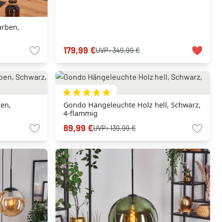
arben,
179,99 €
UVP:
349,99 €
en,
Gondo Hängeleuchte Holz hell, Schwarz,
4-flammig
89,99 €
UVP:
139,99 €