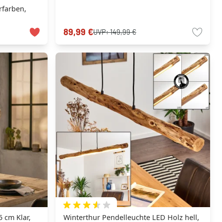
farben,
89,99 €
UVP:
149,99 €
 cm Klar,
Winterthur Pendelleuchte LED Holz hell,