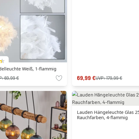
delleuchte Weiß, 1-flammig
69,99 €
P:
69,99 €
UVP:
179,99 €
Lauden Hängeleuchte Glas 25
Rauchfarben, 4-flammig