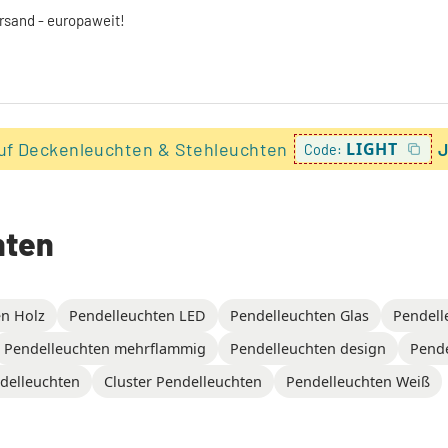
ersand - europaweit!
uf Deckenleuchten & Stehleuchten
LIGHT
J
Code:
hten
en Holz
Pendelleuchten LED
Pendelleuchten Glas
Pendell
Pendelleuchten mehrflammig
Pendelleuchten design
Pende
delleuchten
Cluster Pendelleuchten
Pendelleuchten Weiß