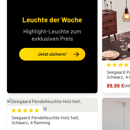
Leuchte der Woche
Highlight-Leuchte zum
exklusiven Preis
Jetzt sichern!
Seegaard Pe
Schwarz, 4
89,99 €
UV
Seegaard Pendelleuchte Holz hell,
Schwarz, 4-flammig