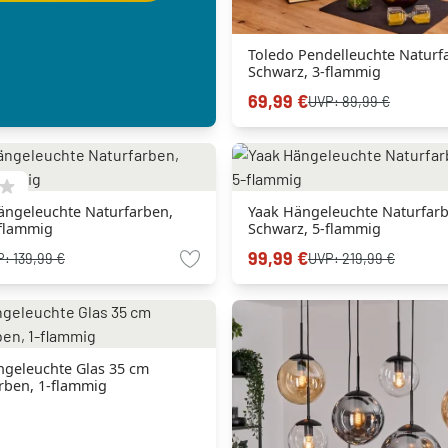
Toledo Pendelleuchte Naturf
Schwarz, 3-flammig
69,99 €
UVP:
89,99 €
ngeleuchte Naturfarben,
Yaak Hängeleuchte Naturfarb
-flammig
Schwarz, 5-flammig
99,99 €
P:
139,99 €
UVP:
219,99 €
ngeleuchte Glas 35 cm
rben, 1-flammig