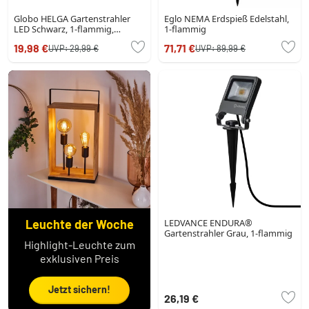
Globo HELGA Gartenstrahler
Eglo NEMA Erdspieß Edelstahl,
LED Schwarz, 1-flammig,
1-flammig
Bewegungsmelder
19,98 €
71,71 €
UVP:
29,99 €
UVP:
89,99 €
Leuchte der Woche
LEDVANCE ENDURA®
Gartenstrahler Grau, 1-flammig
Highlight-Leuchte zum
exklusiven Preis
Jetzt sichern!
26,19 €