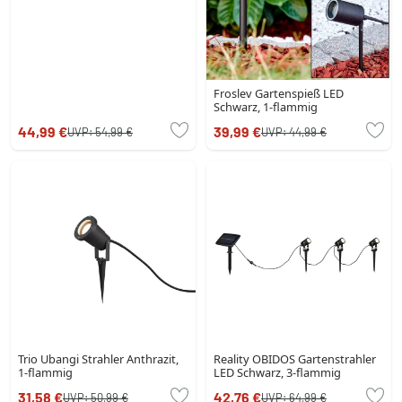
Froslev Gartenspieß LED
Schwarz, 1-flammig
44,99 €
39,99 €
UVP:
54,99 €
UVP:
44,99 €
Trio Ubangi Strahler Anthrazit,
Reality OBIDOS Gartenstrahler
1-flammig
LED Schwarz, 3-flammig
31,58 €
42,76 €
UVP:
50,99 €
UVP:
64,99 €