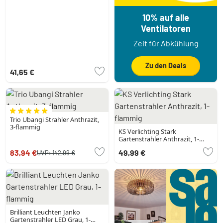
10% auf alle
Ventilatoren
Zeit für Abkühlung
Zu den Deals
41,65 €
Trio Ubangi Strahler Anthrazit,
3-flammig
KS Verlichting Stark
Gartenstrahler Anthrazit, 1-
flammig
83,94 €
49,99 €
UVP:
142,99 €
Brilliant Leuchten Janko
Gartenstrahler LED Grau, 1-