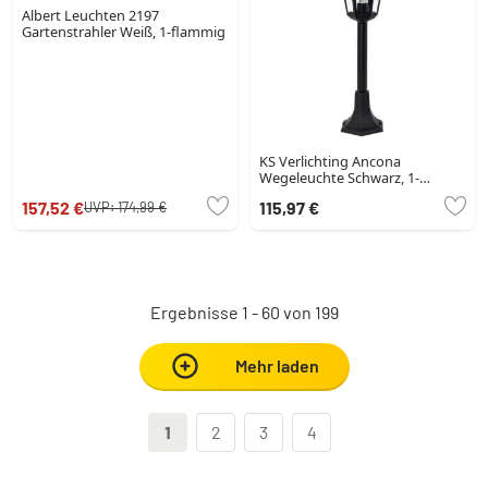
Albert Leuchten 2197
Gartenstrahler Weiß, 1-flammig
KS Verlichting Ancona
Wegeleuchte Schwarz, 1-
flammig
157,52 €
115,97 €
UVP:
174,99 €
Ergebnisse 1 - 60 von 199
Mehr laden
1
2
3
4