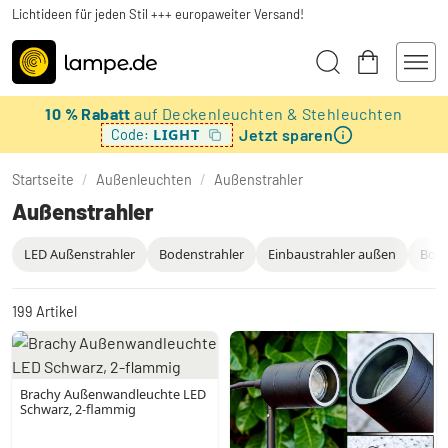
Lichtideen für jeden Stil +++ europaweiter Versand!
10 % Rabatt
auf Deckenleuchten & Stehleuchten
Jetzt sparen
LIGHT
Code:
Startseite
/
Außenleuchten
/
Außenstrahler
Außenstrahler
LED Außenstrahler
Bodenstrahler
Einbaustrahler außen
Bode
199
Artikel
Brachy Außenwandleuchte LED
Schwarz, 2-flammig