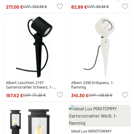
flammig
217,00 €
82,99 €
UVP:
259,99 €
UVP:
99,99 €
Albert Leuchten 2197
Albert 2390 Erdspiess, 1-
Gartenstrahler Schwarz, 1-
flammig
flammig
157,52 €
341,30 €
UVP:
174,99 €
UVP:
409,99 €
Ideal Lux MINITOMMY