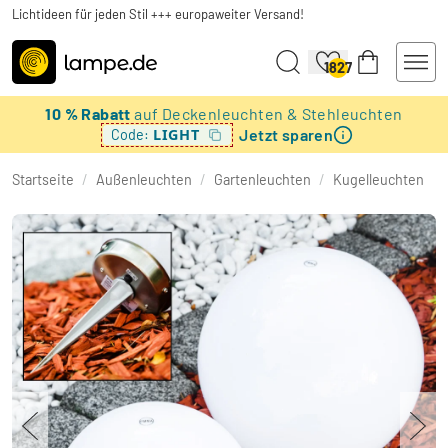
Lichtideen für jeden Stil +++ europaweiter Versand!
1827
10 % Rabatt
auf Deckenleuchten & Stehleuchten
Jetzt sparen
LIGHT
Code:
Startseite
/
Außenleuchten
/
Gartenleuchten
/
Kugelleuchten