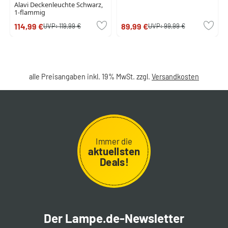
Alavi Deckenleuchte Schwarz,
1-flammig
114,99 €
89,99 €
UVP:
119,99 €
UVP:
99,99 €
alle Preisangaben inkl. 19% MwSt. zzgl.
Versandkosten
Immer die
aktuellsten
Deals!
Der Lampe.de-Newsletter