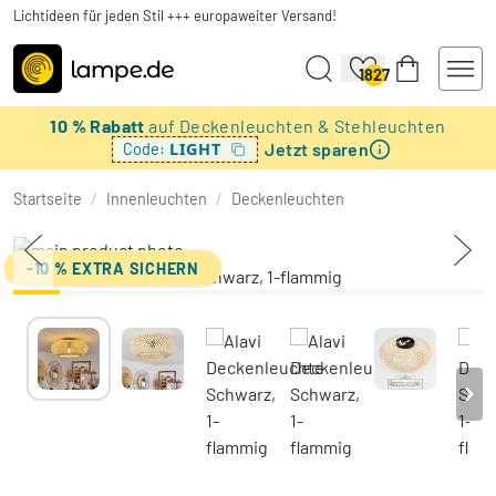
Lichtideen für jeden Stil +++ europaweiter Versand!
1827
10 % Rabatt
auf Deckenleuchten & Stehleuchten
Jetzt sparen
LIGHT
Code:
Startseite
/
Innenleuchten
/
Deckenleuchten
-10 % EXTRA SICHERN