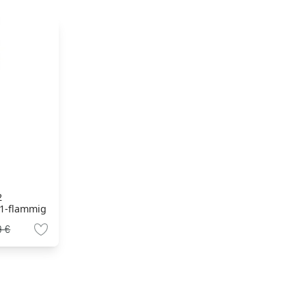
2
 1-flammig
9 €