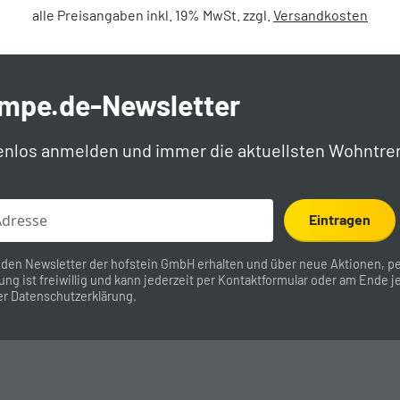
alle Preisangaben inkl. 19% MwSt. zzgl.
Versandkosten
ampe.de-Newsletter
enlos anmelden und immer die aktuellsten Wohntre
Eintragen
 den Newsletter der hofstein GmbH erhalten und über neue Aktionen, pe
ung ist freiwillig und kann jederzeit per
Kontaktformular
oder am Ende je
er
Datenschutzerklärung
.