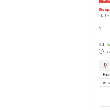
Sie s
inkl. Mw
k
v
Fas
Anz