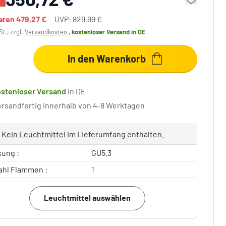
paren
479,27 €
UVP:
829,99 €
St., zzgl.
Versandkosten
,
kostenloser Versand
in DE
In den Warenkorb
ostenloser Versand
in DE
ersandfertig innerhalb von 4-8 Werktagen
Kein Leuchtmittel
im Lieferumfang enthalten.
sung :
GU5.3
ahl Flammen :
1
Leuchtmittel auswählen