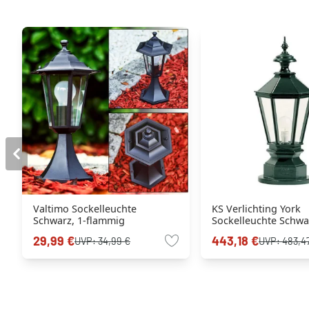
Valtimo Sockelleuchte
KS Verlichting York
Schwarz, 1-flammig
Sockelleuchte Schwar
flammig
29,99 €
443,18 €
UVP:
34,99 €
UVP:
483,4