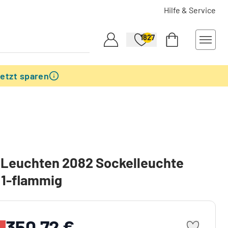
Hilfe & Service
1827
etzt sparen
 Leuchten 2082 Sockelleuchte
, 1-flammig
350,72 €
%