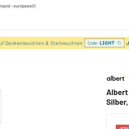
ersand - europaweit!
uf Deckenleuchten & Stehleuchten
LIGHT
J
Code:
Albert
Silber
-57