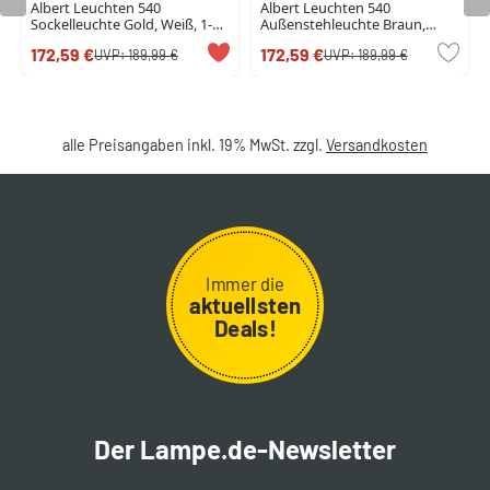
Albert Leuchten 540
Albert Leuchten 540
Sockelleuchte Gold, Weiß, 1-
Außenstehleuchte Braun,
flammig
Messing, 1-flammig
172,59 €
172,59 €
UVP:
189,99 €
UVP:
189,99 €
alle Preisangaben inkl. 19% MwSt. zzgl.
Versandkosten
Immer die
aktuellsten
Deals!
Der Lampe.de-Newsletter