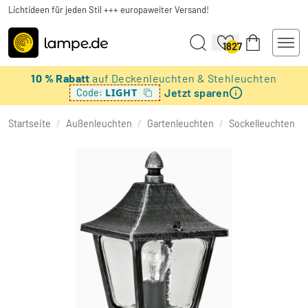
Lichtideen für jeden Stil +++ europaweiter Versand!
1827
10 % Rabatt
auf Deckenleuchten & Stehleuchten
Jetzt sparen
LIGHT
Code:
Startseite
/
Außenleuchten
/
Gartenleuchten
/
Sockelleuchten