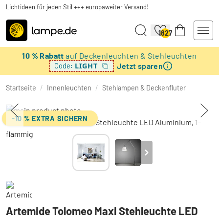
Lichtideen für jeden Stil +++ europaweiter Versand!
1827
10 % Rabatt
auf Deckenleuchten & Stehleuchten
Jetzt sparen
LIGHT
Code:
Startseite
/
Innenleuchten
/
Stehlampen & Deckenfluter
-10 % EXTRA SICHERN
Artemide Tolomeo Maxi Stehleuchte LED