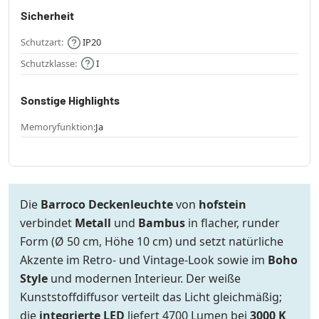
Sicherheit
Schutzart:
IP20
Schutzklasse:
I
Sonstige Highlights
Memoryfunktion:
Ja
Die
Barroco Deckenleuchte
von
hofstein
verbindet
Metall
und
Bambus
in flacher, runder
Form (Ø 50 cm, Höhe 10 cm) und setzt natürliche
Akzente im Retro- und Vintage-Look sowie im
Boho
Style
und modernen Interieur. Der weiße
Kunststoffdiffusor verteilt das Licht gleichmäßig;
die
integrierte LED
liefert 4700 Lumen bei
3000 K