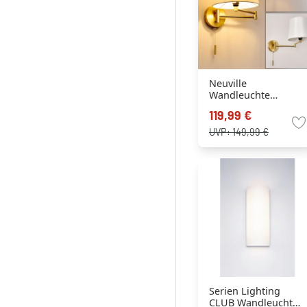
Neuville
Wandleuchte
Messing, 1-flammig
119,99 €
UVP:
149,99 €
Serien Lighting
CLUB Wandleuchte