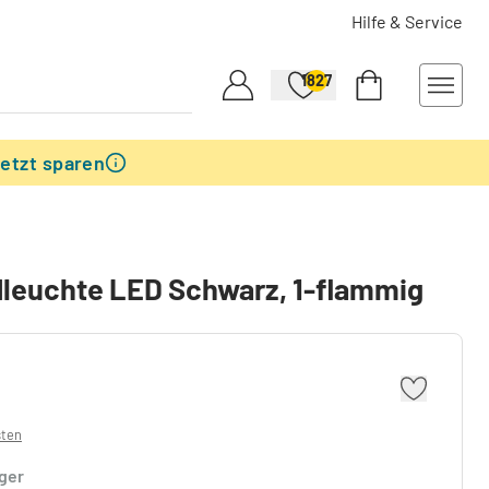
Hilfe & Service
1827
etzt sparen
leuchte LED Schwarz, 1-flammig
sten
ager