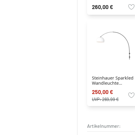
Aluminium, 2-
260,00 €
flammig
Steinhauer Sparkled
Wandleuchte
Schwarz, 1-flammig
250,00 €
UVP:
269,99 €
Artikelnummer: