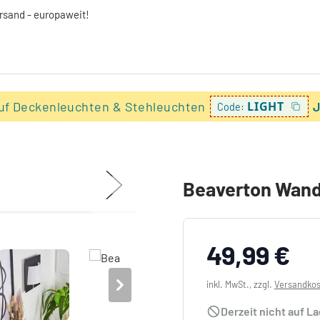
ersand - europaweit!
uf Deckenleuchten & Stehleuchten
LIGHT
J
Code:
Beaverton Wand
49,99 €
inkl. MwSt., zzgl.
Versandko
Derzeit nicht auf L