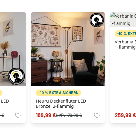
-10 % EX
Verbania 
1-flammig
N
-10 % EXTRA SICHERN
r LED
Heuru Deckenfluter LED
Bronze, 2-flammig
169,99 €
259,99 €
9 €
UVP:
179,99 €