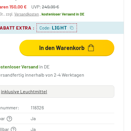
paren
150,00 €
UVP:
249,99 €
St., zzgl.
Versandkosten
,
kostenloser Versand
in DE
LIGHT
RABATT EXTRA
:
Code:
In den Warenkorb
ostenloser Versand
in DE
ersandfertig innerhalb von 2-4 Werktagen
inklusive Leuchtmittel
elnummer:
118326
bar
Ja
llbar
Ja