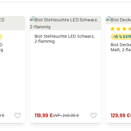
Biot Stehleuchte LED Schwarz,
N
-10 % EX
2-flammig
ED
Biot Decke
ig
Matt, 2-f
119,99 €
129,99 €
9 €
UVP:
249,99 €