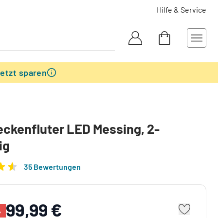
Hilfe & Service
etzt sparen
eckenfluter LED Messing, 2-
ig
35 Bewertungen
99,99 €
%