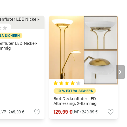
TRA SICHERN
nfluter LED Nickel-
lammig
-10 % EXTRA SICHERN
Biot Deckenfluter LED
Altmessing, 2-flammig
129,99 €
UVP:
249,99 €
UVP:
249,99 €