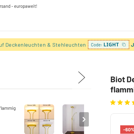
ersand - europaweit!
uf Deckenleuchten & Stehleuchten
LIGHT
J
Code:
Biot D
flamm
-60