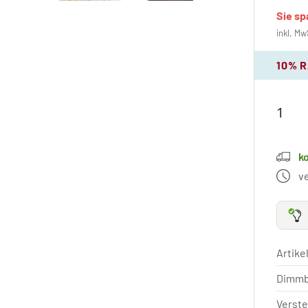
Sie s
inkl. Mw
10% 
k
v
Artik
Dimm
Verste