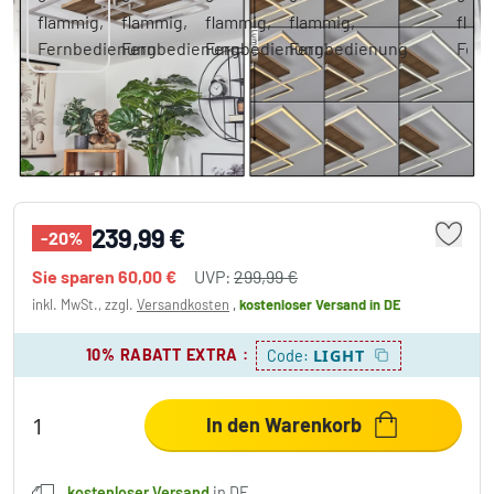
Blandford Deckenleuchte LED Naturfarben,
Nickel-Matt, Silber, 3-flammig,
Fernbedienung
239,99 €
-20%
Sie sparen
60,00 €
UVP:
299,99 €
inkl. MwSt., zzgl.
Versandkosten
,
kostenloser Versand
in DE
10% RABATT EXTRA
:
LIGHT
Code:
In den Warenkorb
kostenloser Versand
in DE