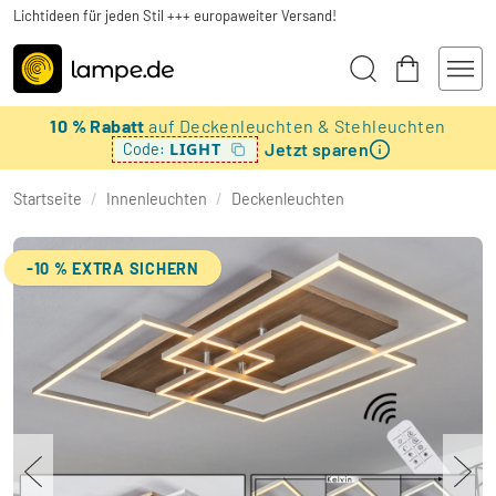
Lichtideen für jeden Stil +++ europaweiter Versand!
10 % Rabatt
auf Deckenleuchten & Stehleuchten
Jetzt sparen
LIGHT
Code:
Startseite
/
Innenleuchten
/
Deckenleuchten
-10 % EXTRA SICHERN