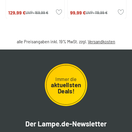
129,99 €
99,99 €
UVP:
169,99 €
UVP:
119,99 €
alle Preisangaben inkl. 19% MwSt. zzgl.
Versandkosten
Immer die
aktuellsten
Deals!
Der Lampe.de-Newsletter