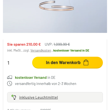
Bopp BREAK Pendelleuchte LED
Aluminium, 1-flammig
889,99 €
-19%
Sie sparen
210,00 €
UVP:
1.099,99 €
inkl. MwSt., zzgl.
Versandkosten
,
kostenloser Versand
in DE
In den Warenkorb
kostenloser Versand
in DE
versandfertig innerhalb von 2-3 Wochen
inklusive Leuchtmittel