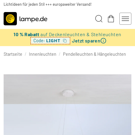
Lichtideen für jeden Stil +++ europaweiter Versand!
10 % Rabatt
auf Deckenleuchten & Stehleuchten
Jetzt sparen
LIGHT
Code:
Startseite
/
Innenleuchten
/
Pendelleuchten & Hängeleuchten