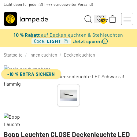
Lichtideen für jeden Stil +++ europaweiter Versand!
1827
10 % Rabatt
auf Deckenleuchten & Stehleuchten
Jetzt sparen
LIGHT
Code:
Startseite
/
Innenleuchten
/
Deckenleuchten
-10 % EXTRA SICHERN
Bopp Leuchten CLOSE Deckenleuchte LED