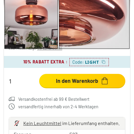
Boza Deckenleuchte Glas 28 cm
Kupferfarben, 1-flammig
49,99 €
-44%
Sie sparen
40,00 €
UVP:
89,99 €
inkl. MwSt., zzgl.
Versandkosten
10% RABATT EXTRA
:
LIGHT
Code:
In den Warenkorb
Versandkostenfrei ab 99 € Bestellwert
versandfertig innerhalb von 2-4 Werktagen
Kein Leuchtmittel
im Lieferumfang enthalten.