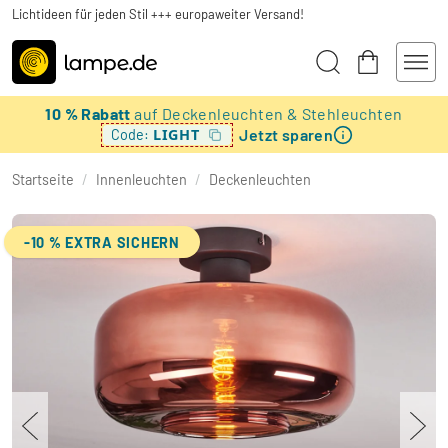
Lichtideen für jeden Stil +++ europaweiter Versand!
10 % Rabatt
auf Deckenleuchten & Stehleuchten
Jetzt sparen
LIGHT
Code:
Startseite
/
Innenleuchten
/
Deckenleuchten
-10 % EXTRA SICHERN