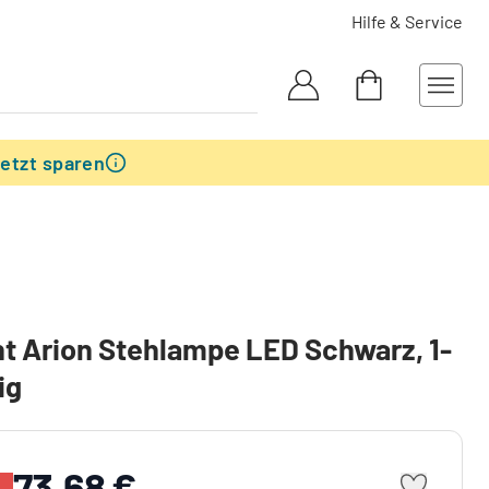
Hilfe & Service
etzt sparen
ant Arion Stehlampe LED Schwarz, 1-
ig
73,68 €
%