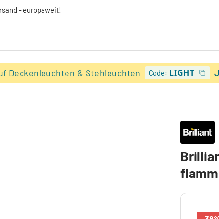
ersand - europaweit!
uf Deckenleuchten & Stehleuchten
LIGHT
J
Code:
Brilli
flamm
-38