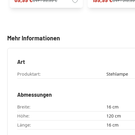
69,99 €
199,99 €
UVP:
99,99 €
UVP:
319,99
Mehr Informationen
Art
Produktart:
Stehlampe
Abmessungen
Breite:
16 cm
Höhe:
120 cm
Länge:
16 cm