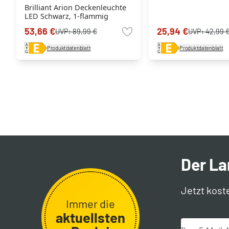
Brilliant Arion Deckenleuchte
LED Schwarz, 1-flammig
53,66 €
25,94 €
UVP:
89,99 €
UVP:
42,99 
Produktdatenblatt
Produktdatenblatt
Der L
Jetzt kost
Immer die
aktuellsten