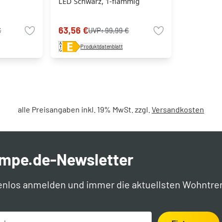
LED Schwarz, 1-flammig
63,56 €
€
UVP:
99,99 €
Produktdatenblatt
alle Preisangaben inkl. 19% MwSt. zzgl.
Versandkosten
ampe.de-Newsletter
enlos anmelden und immer die aktuellsten Wohntre