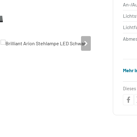
An-/A
Licht
Lichtf
Abmes
Mehr 
Dieses 