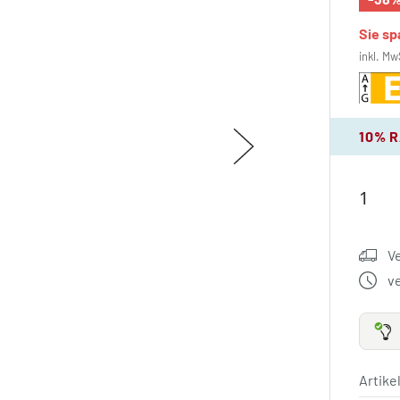
Sie s
inkl. Mw
10% 
V
v
Artik