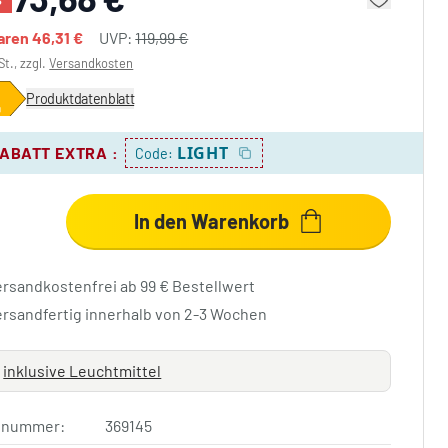
paren
46,31 €
UVP:
119,99 €
St., zzgl.
Versandkosten
Produktdatenblatt
LIGHT
RABATT EXTRA
:
Code:
In den Warenkorb
ersandkostenfrei ab 99 € Bestellwert
ersandfertig innerhalb von 2-3 Wochen
inklusive Leuchtmittel
elnummer:
369145