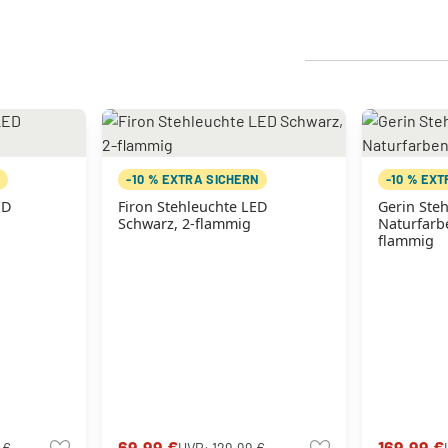
N
-10 % EXTRA SICHERN
-10 % EX
ED
Firon Stehleuchte LED
Gerin Ste
Schwarz, 2-flammig
Naturfarbe
flammig