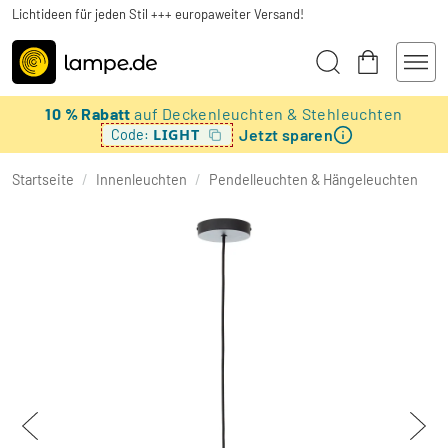
Lichtideen für jeden Stil +++ europaweiter Versand!
10 % Rabatt
auf Deckenleuchten & Stehleuchten
Jetzt sparen
LIGHT
Code:
Startseite
/
Innenleuchten
/
Pendelleuchten & Hängeleuchten