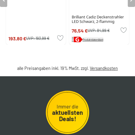
Brilliant Cadiz Deckenstrahler
LED Schwarz, 2-flammig
76,54 €
UVP:
84,99 €
193,80 €
UVP:
193,99 €
Produktdatenblatt
alle Preisangaben inkl. 19% MwSt. zzgl.
Versandkosten
Immer die
aktuellsten
Deals!