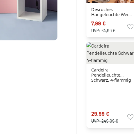
Desroches
Hängeleuchte Weiß,
1-flammig
7,99 €
UVP:
64,99 €
Cardeira
Pendelleuchte
Schwarz, 4-flammig
29,99 €
UVP:
249,99 €