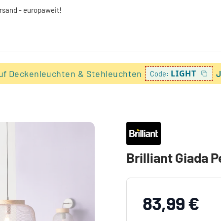
ersand - europaweit!
uf Deckenleuchten & Stehleuchten
LIGHT
J
Code:
Brilliant Giada 
83,99 €