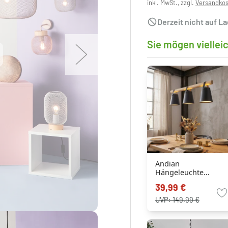
inkl. MwSt., zzgl.
Versandko
Derzeit nicht auf L
Sie mögen viellei
Andian
Hängeleuchte
Naturfarben,
39,99 €
Schwarz, 3-flammig
UVP:
149,99 €