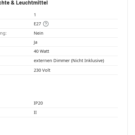
chte & Leuchtmittel
1
E27
ang:
Nein
:
Ja
40 Watt
externen Dimmer (Nicht Inklusive)
230 Volt
IP20
II