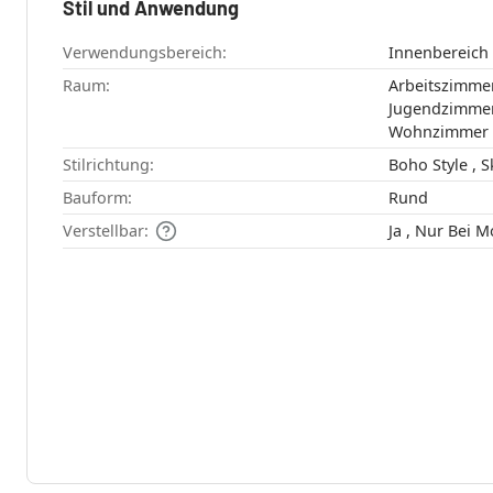
Stil und Anwendung
Verwendungsbereich:
Innenbereich
Raum:
Arbeitszimmer , Esszimmer , Flu
Jugendzimmer , Küche , Schlafzimme
Wohnzimmer
Stilrichtung:
Boh
Bauform:
Rund
Verstellbar:
Ja , Nur Be