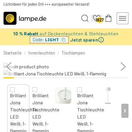
Lichtideen für jeden Stil +++ europaweiter Versand!
1827
10 % Rabatt
auf Deckenleuchten & Stehleuchten
Jetzt sparen
LIGHT
Code:
Startseite
/
Innenleuchten
/
Tischlampen