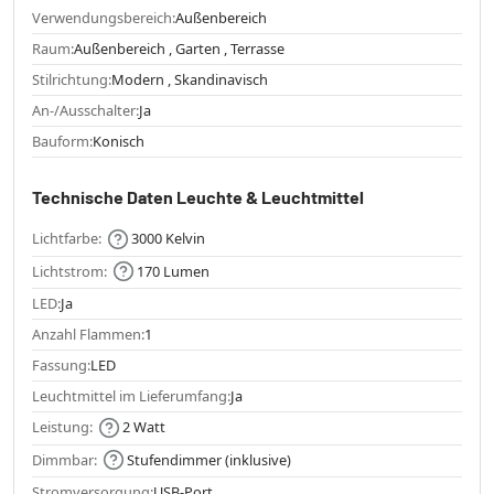
Verwendungsbereich:
Außenbereich
Raum:
Außenbereich , Garten , Terrasse
Stilrichtung:
Modern , Skandinavisch
An-/Ausschalter:
Ja
Bauform:
Konisch
Technische Daten Leuchte & Leuchtmittel
Lichtfarbe:
3000 Kelvin
Lichtstrom:
170 Lumen
LED:
Ja
Anzahl Flammen:
1
Fassung:
LED
Leuchtmittel im Lieferumfang:
Ja
Leistung:
2 Watt
Dimmbar:
Stufendimmer (inklusive)
Stromversorgung:
USB-Port