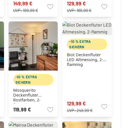
149,99 €
129,99 €
UVP:
199,99 €
UVP:
169,99 €
-10 % EXTRA
SICHERN
Biot Deckenfluter
LED Altmessing, 2-
flammig
-10 % EXTRA
SICHERN
Mosquerito
Deckenfluter
Rostfarben, 2-
129,99 €
flammig
119,99 €
UVP:
249,99 €