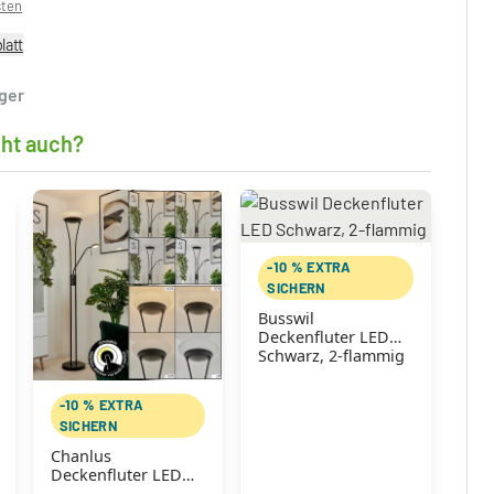
sten
latt
ager
cht auch?
-10 % EXTRA
SICHERN
Busswil
Deckenfluter LED
Schwarz, 2-flammig
-10 % EXTRA
SICHERN
Chanlus
Deckenfluter LED
Schwarz, 1-flammig