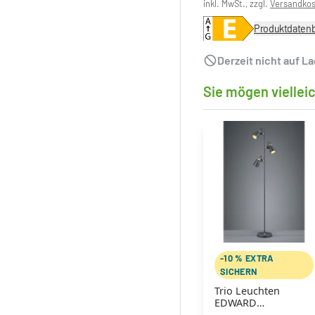
inkl. MwSt., zzgl.
Versandko
Produktdatenb
Derzeit nicht auf L
Sie mögen viellei
-10 % EXTRA
SICHERN
Trio Leuchten
EDWARD
Stehleuchte