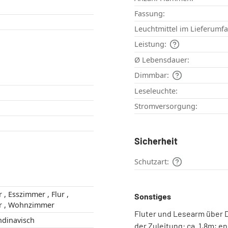
Fassung:
Leuchtmittel im Lieferumf
Leistung:
Ø Lebensdauer:
Dimmbar:
Leseleuchte:
Stromversorgung:
Sicherheit
Schutzart:
r ,
Sonstiges
Jugendzimmer , Wohnzimmer
Fluter und Lesearm über D
 , Skandinavisch
der Zuleitung: ca. 1,8m; 