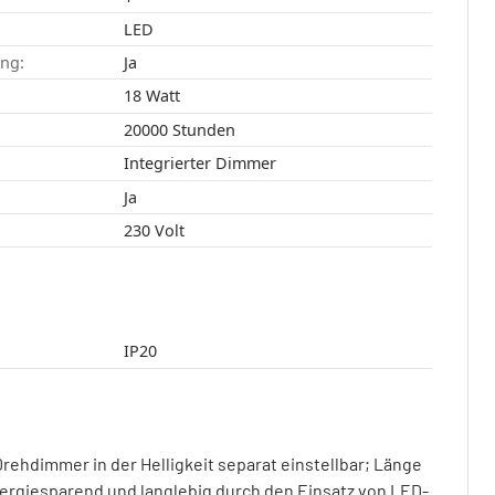
LED
ang:
Ja
18 Watt
20000 Stunden
Integrierter Dimmer
Ja
230 Volt
IP20
rehdimmer in der Helligkeit separat einstellbar; Länge
energiesparend und langlebig durch den Einsatz von LED-