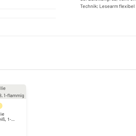
Technik; Lesearm flexibel 
N
lie
iß, 1-