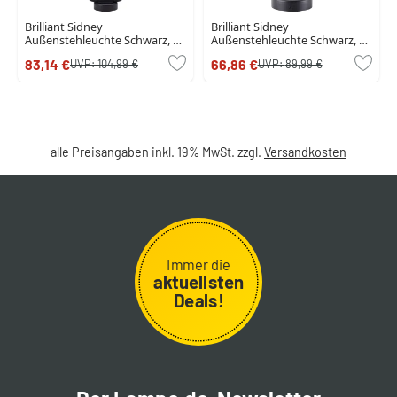
Brilliant Sidney
Brilliant Sidney
Außenstehleuchte Schwarz, 1-
Außenstehleuchte Schwarz, 1-
flammig
flammig
83,14 €
66,86 €
UVP:
104,99 €
UVP:
89,99 €
alle Preisangaben inkl. 19% MwSt. zzgl.
Versandkosten
Immer die
aktuellsten
Deals!