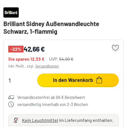
Brilliant Sidney Außenwandleuchte
Schwarz, 1-flammig
42,66 €
-22%
Sie sparen
12,33 €
UVP:
54,99 €
inkl. MwSt., zzgl.
Versandkosten
In den Warenkorb
Versandkostenfrei ab 99 € Bestellwert
versandfertig innerhalb von 2-3 Wochen
Kein Leuchtmittel
im Lieferumfang enthalten.