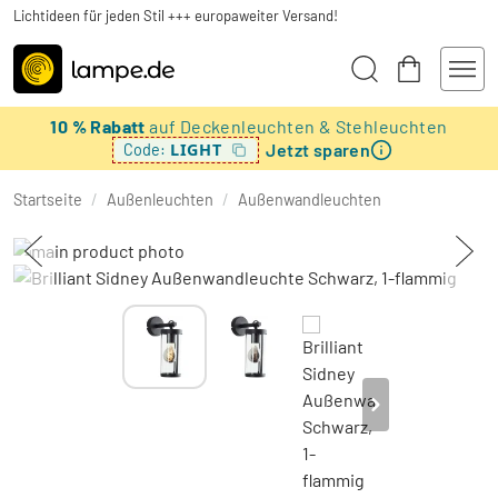
Lichtideen für jeden Stil +++ europaweiter Versand!
10 % Rabatt
auf Deckenleuchten & Stehleuchten
Jetzt sparen
LIGHT
Code:
Startseite
/
Außenleuchten
/
Außenwandleuchten