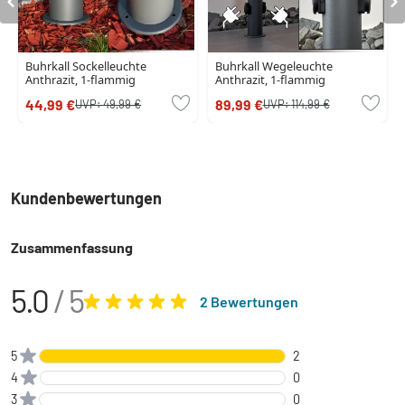
Buhrkall Sockelleuchte
Buhrkall Wegeleuchte
Anthrazit, 1-flammig
Anthrazit, 1-flammig
44,99 €
89,99 €
UVP:
49,99 €
UVP:
114,99 €
Kundenbewertungen
Zusammenfassung
5.0
/ 5
2 Bewertungen
5
2
4
0
3
0