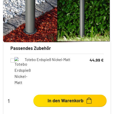
2 Bewertungen
69,99 €
-17%
Sie sparen
15,00 €
UVP:
84,99 €
inkl. MwSt., zzgl.
Versandkosten
Passendes Zubehör
Totebo Erdspieß Nickel-Matt
44,99 €
In den Warenkorb