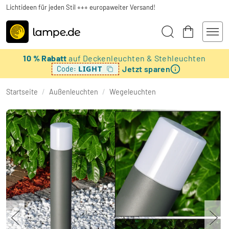
Lichtideen für jeden Stil +++ europaweiter Versand!
10 % Rabatt
auf Deckenleuchten & Stehleuchten
Jetzt sparen
LIGHT
Code:
Startseite
/
Außenleuchten
/
Wegeleuchten