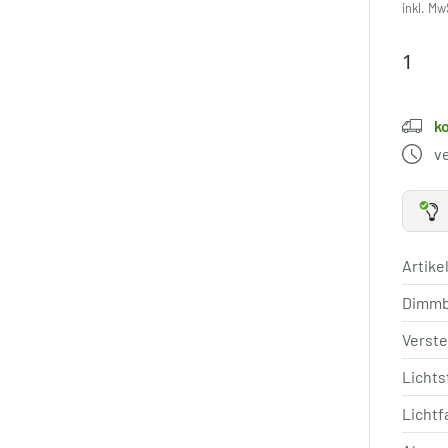
inkl. Mw
k
v
Artik
Dimm
Verste
Licht
Lichtf