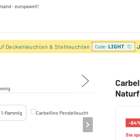
ersand - europaweit!
uf Deckenleuchten & Stehleuchten
LIGHT
J
Code:
Carbel
Naturf
-64
Sie s