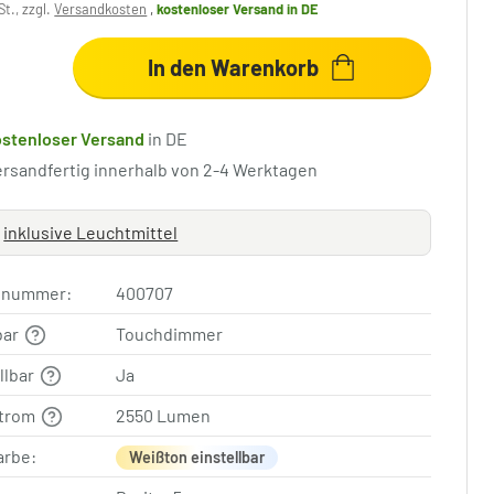
St., zzgl.
Versandkosten
,
kostenloser Versand
in DE
In den Warenkorb
ostenloser Versand
in DE
ersandfertig innerhalb von 2-4 Werktagen
inklusive Leuchtmittel
elnummer:
400707
bar
Touchdimmer
llbar
Ja
strom
2550 Lumen
arbe:
Weißton einstellbar