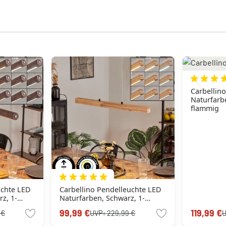
Carbellin
Naturfarbe
flammig
uchte LED
Carbellino Pendelleuchte LED
z, 1-
Naturfarben, Schwarz, 1-
flammig
99,99 €
119,99 €
 €
UVP:
229,99 €