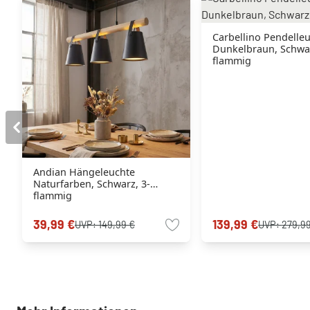
Carbellino Pendelle
Dunkelbraun, Schwar
flammig
Andian Hängeleuchte
Naturfarben, Schwarz, 3-
flammig
39,99 €
139,99 €
UVP:
149,99 €
UVP:
279,9