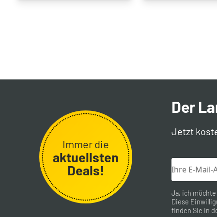
Der L
Jetzt kost
Immer die
aktuellsten
Deals!
Ja, ich möchte
Diese Einwillig
finden Sie in d