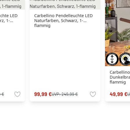
uchte LED
Carbellino Pendelleuchte LED
z, 1-
Naturfarben, Schwarz, 1-
flammig
Carbellin
Dunkelbra
flammig
99,99 €
49,99 €
9 €
UVP:
249,99 €
U