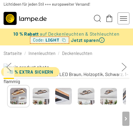
Lichtideen für jeden Stil +++ europaweiter Versand!
10 % Rabatt
auf Deckenleuchten & Stehleuchten
Jetzt sparen
LIGHT
Code:
Startseite
/
Innenleuchten
/
Deckenleuchten
-10 % EXTRA SICHERN