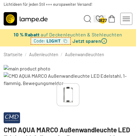
Lichtideen für jeden Stil +++ europaweiter Versand!
1827
10 % Rabatt
auf Deckenleuchten & Stehleuchten
Jetzt sparen
LIGHT
Code:
Startseite
/
Außenleuchten
/
Außenwandleuchten
CMD AQUA MARCO Außenwandleuchte LED