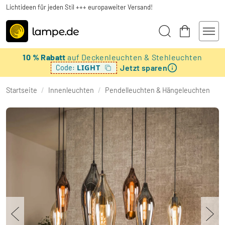
Lichtideen für jeden Stil +++ europaweiter Versand!
10 % Rabatt
auf Deckenleuchten & Stehleuchten
Jetzt sparen
LIGHT
Code:
Startseite
/
Innenleuchten
/
Pendelleuchten & Hängeleuchten