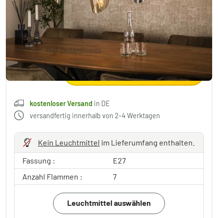
490,99 €
-34%
Sie sparen
259,00 €
UVP:
749,99 €
inkl. MwSt., zzgl.
Versandkosten
,
kostenloser Versand
in DE
In den Warenkorb
kostenloser Versand
in DE
versandfertig innerhalb von 2-4 Werktagen
Kein Leuchtmittel
im Lieferumfang enthalten.
Fassung :
E27
Anzahl Flammen :
7
Leuchtmittel auswählen