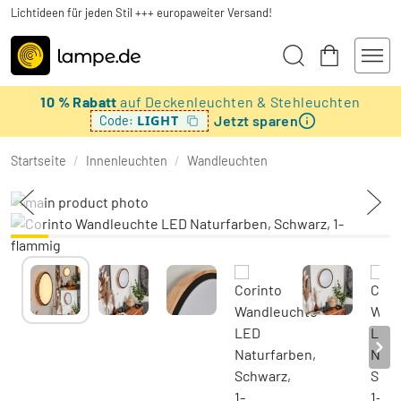
Lichtideen für jeden Stil +++ europaweiter Versand!
10 % Rabatt
auf Deckenleuchten & Stehleuchten
Jetzt sparen
LIGHT
Code:
Startseite
/
Innenleuchten
/
Wandleuchten