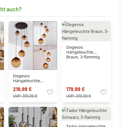
cht auch?
Degevos
Hängeleuchte
Braun, 3-flammig
Degevos
Hängeleuchte
Braun, 5-flammig
219,99 €
179,99 €
UVP:
319,99 €
UVP:
219,99 €
Tador Hängeleuchte