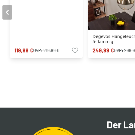
Degevos Hängeleuch
5-flammig
119,99 €
249,99 €
UVP:
219,99 €
UVP:
299,9
Der L