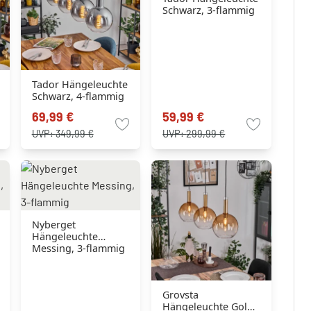
Schwarz, 3-flammig
Tador Hängeleuchte
Schwarz, 4-flammig
69,99 €
59,99 €
UVP:
349,99 €
UVP:
299,99 €
Nyberget
Hängeleuchte
Messing, 3-flammig
Grovsta
Hängeleuchte Gold,