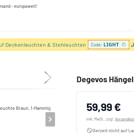
ersand - europaweit!
uf Deckenleuchten & Stehleuchten
LIGHT
J
Code:
Degevos Hängel
59,99 €
inkl. MwSt., zzgl.
Versandko
Derzeit nicht auf L