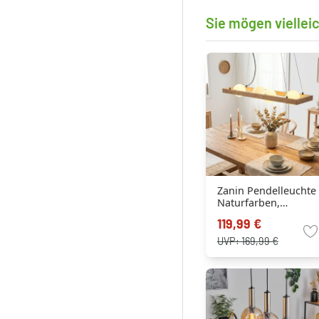
Sie mögen viellei
Zanin Pendelleuchte
Naturfarben,
Schwarz, 4-flammig
119,99 €
UVP:
169,99 €