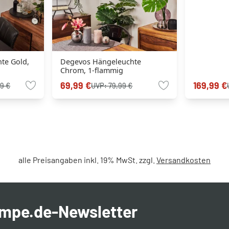
te Gold,
Degevos Hängeleuchte
Chrom, 1-flammig
69,99 €
169,99 €
9 €
UVP:
79,99 €
alle Preisangaben inkl. 19% MwSt. zzgl.
Versandkosten
ampe.de-Newsletter