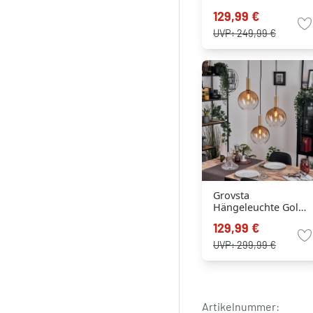
129,99 €
UVP:
249,99 €
Grovsta
Hängeleuchte Gold,
Schwarz, 3-flammig
129,99 €
UVP:
299,99 €
Artikelnummer: