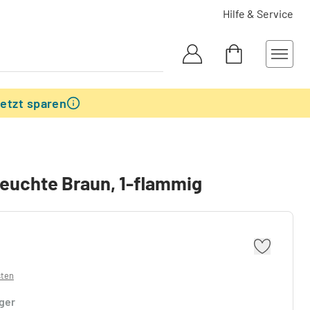
Hilfe & Service
etzt sparen
euchte Braun, 1-flammig
sten
ager