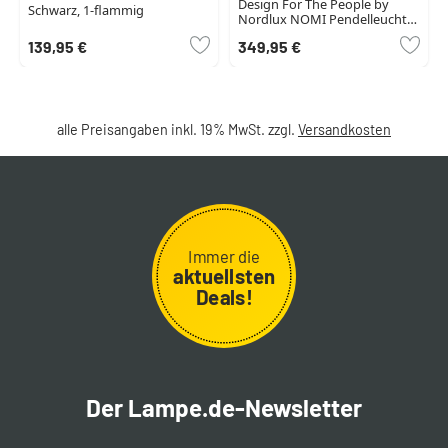
Design For The People by
Schwarz, 1-flammig
Nordlux NOMI Pendelleuchte
Schwarz, 5-flammig
139,95 €
349,95 €
alle Preisangaben inkl. 19% MwSt. zzgl.
Versandkosten
Immer die
aktuellsten
Deals!
Der Lampe.de-Newsletter