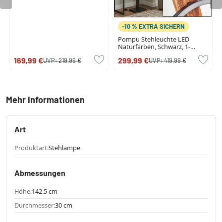
-10 % EXTRA SICHERN
Pompu Stehleuchte LED
Naturfarben, Schwarz, 1-
flammig
169,99 €
299,99 €
UVP:
219,99 €
UVP:
419,99 €
Mehr Informationen
Art
Produktart:
Stehlampe
Abmessungen
Höhe:
142.5 cm
Durchmesser:
30 cm