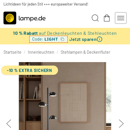
Lichtideen für jeden Stil +++ europaweiter Versand!
10 % Rabatt
auf Deckenleuchten & Stehleuchten
Jetzt sparen
LIGHT
Code:
Startseite
/
Innenleuchten
/
Stehlampen & Deckenfluter
-10 % EXTRA SICHERN