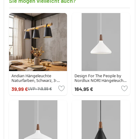
Sie mögen vielleicht auch?
Andian Hängeleuchte
Design For The People by
Naturfarben, Schwarz, 3-
Nordlux NORI Hängeleuchte
flammig
Braun, Weiß, 1-flammig
39,99 €
164,95 €
UVP:
149,99 €