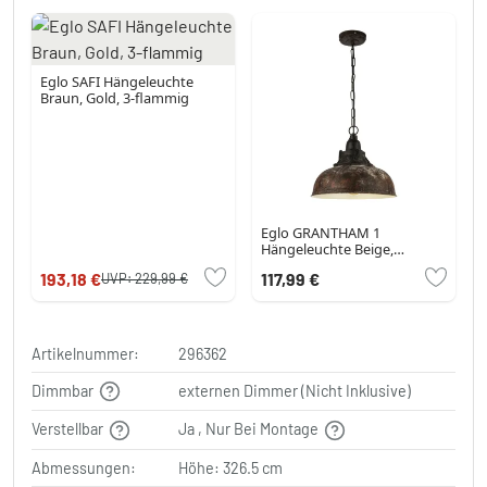
Eglo SAFI Hängeleuchte
Braun, Gold, 3-flammig
Eglo GRANTHAM 1
Hängeleuchte Beige,
Dunkelbraun, 1-flammig
193,18 €
117,99 €
UVP:
229,99 €
Artikelnummer:
296362
Dimmbar
externen Dimmer (Nicht Inklusive)
Verstellbar
Ja , Nur Bei Montage
Abmessungen:
Höhe: 326.5 cm