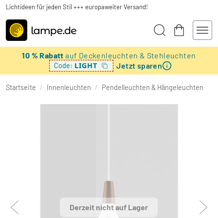
Lichtideen für jeden Stil +++ europaweiter Versand!
10 % Rabatt
auf Deckenleuchten & Stehleuchten
Jetzt sparen
LIGHT
Code:
Startseite
/
Innenleuchten
/
Pendelleuchten & Hängeleuchten
Derzeit nicht auf Lager