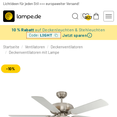
Lichtideen für jeden Stil +++ europaweiter Versand!
1827
10 % Rabatt
auf Deckenleuchten & Stehleuchten
Jetzt sparen
LIGHT
Code:
Startseite
/
Ventilatoren
/
Deckenventilatoren
/
Deckenventilatoren mit Lampe
-10%