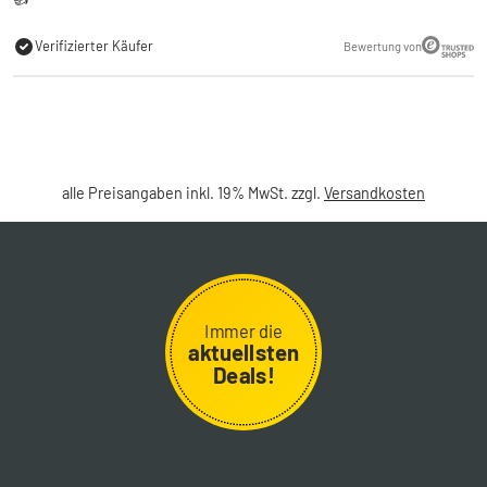
Verifizierter Käufer
Bewertung von
alle Preisangaben inkl. 19% MwSt. zzgl.
Versandkosten
Immer die
aktuellsten
Deals!