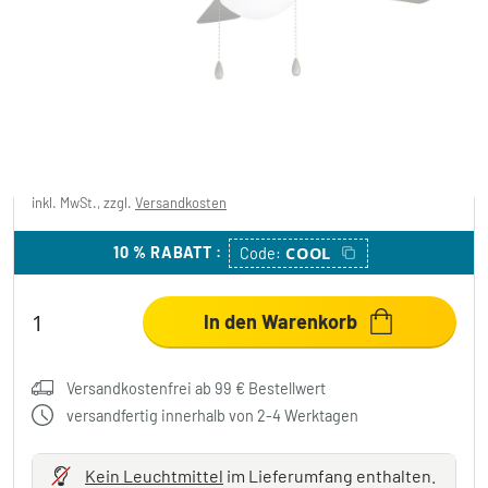
Matt, 2-flammig
3 Bewertungen
79,99 €
-60%
Sie sparen
120,00 €
UVP:
199,99 €
inkl. MwSt., zzgl.
Versandkosten
10 % RABATT
:
COOL
Code:
In den Warenkorb
Versandkostenfrei ab 99 € Bestellwert
versandfertig innerhalb von 2-4 Werktagen
Kein Leuchtmittel
im Lieferumfang enthalten.