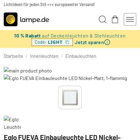
Lichtideen für jeden Stil +++ europaweiter Versand!
10 % Rabatt
auf Deckenleuchten & Stehleuchten
Jetzt sparen
LIGHT
Code:
Startseite
/
Innenleuchten
/
Einbauleuchten
Eglo FUEVA Einbauleuchte LED Nickel-