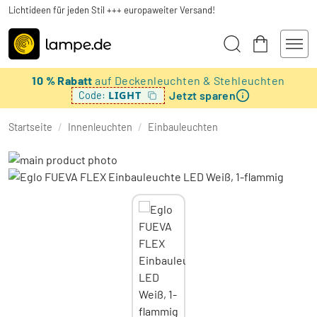
Lichtideen für jeden Stil +++ europaweiter Versand!
10 % Rabatt
auf Deckenleuchten & Stehleuchten
Jetzt sparen
LIGHT
Code:
Startseite
/
Innenleuchten
/
Einbauleuchten