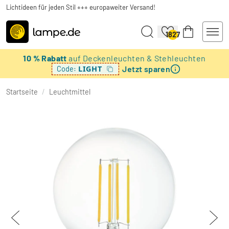
Lichtideen für jeden Stil +++ europaweiter Versand!
1827
10 % Rabatt
auf Deckenleuchten & Stehleuchten
Jetzt sparen
LIGHT
Code:
Startseite
/
Leuchtmittel