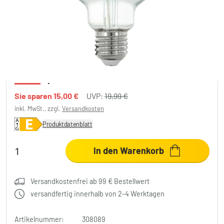
Eglo Leuchten E27 6 Watt 2700 Kelvin 806
Lumen
4,99 €
-75%
Sie sparen
15,00 €
UVP:
19,99 €
inkl. MwSt., zzgl.
Versandkosten
Produktdatenblatt
In den Warenkorb
Versandkostenfrei ab 99 € Bestellwert
versandfertig innerhalb von 2-4 Werktagen
Artikelnummer:
308089