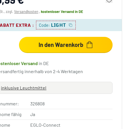
St., zzgl.
Versandkosten
,
kostenloser Versand
in DE
LIGHT
RABATT EXTRA
:
Code:
In den Warenkorb
ostenloser Versand
in DE
ersandfertig innerhalb von 2-4 Werktagen
inklusive Leuchtmittel
elnummer:
326808
home fähig
Ja
home
EGLO-Connect