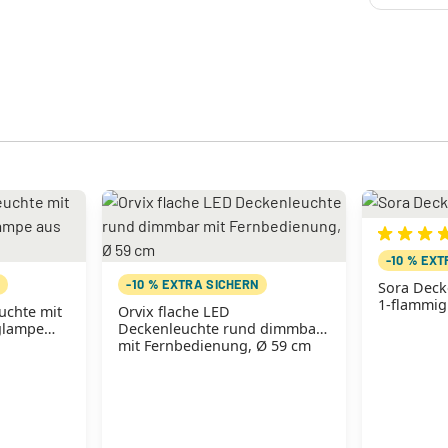
-10 % EX
N
-10 % EXTRA SICHERN
Sora Deck
1-flammig
uchte mit
Orvix flache LED
glampe
Deckenleuchte rund dimmbar
mit Fernbedienung, Ø 59 cm