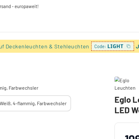
ersand - europaweit!
uf Deckenleuchten & Stehleuchten
LIGHT
J
Code:
Eglo 
LED We
10