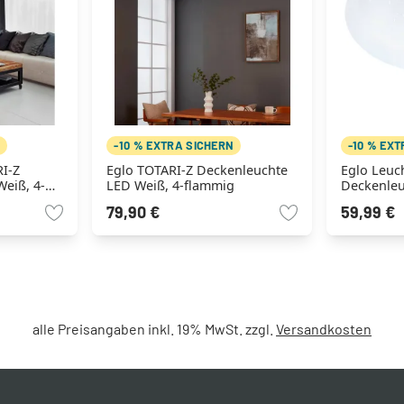
N
-10 % EXTRA SICHERN
-10 % EX
I-Z
Eglo TOTARI-Z Deckenleuchte
Eglo Leuc
eiß, 4-
LED Weiß, 4-flammig
Deckenleu
er
flammig, 
79,90 €
59,99 €
alle Preisangaben inkl. 19% MwSt. zzgl.
Versandkosten