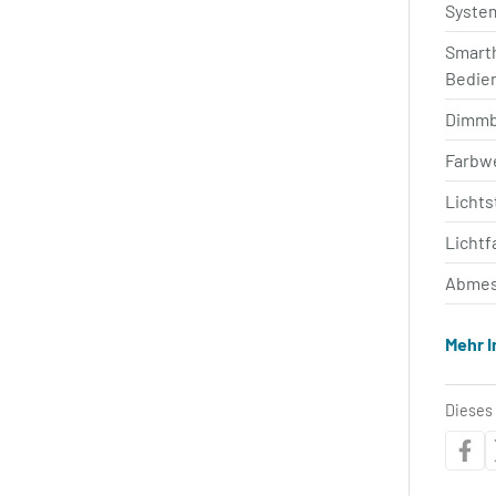
Syste
Smart
Bedie
Dimm
Farbw
Licht
Lichtf
Abmes
Mehr 
Dieses 