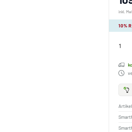
inkl. Mw
10% 
k
v
Artik
Smart
Smart