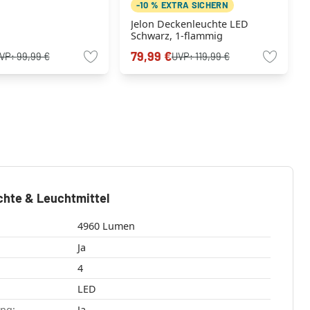
-10 % EXTRA SICHERN
Jelon Deckenleuchte LED
Schwarz, 1-flammig
79,99 €
VP:
99,99 €
UVP:
119,99 €
chte & Leuchtmittel
4960 Lumen
Ja
4
LED
ang:
Ja