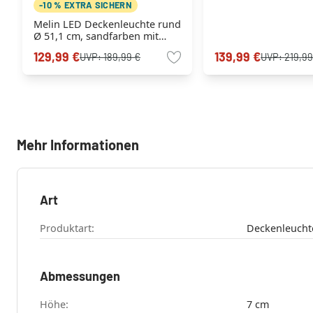
-10 % EXTRA SICHERN
Melin LED Deckenleuchte rund
Ø 51,1 cm, sandfarben mit
Infinity-Spiegel-Effekt
129,99 €
139,99 €
UVP:
189,99 €
UVP:
219,99
Mehr Informationen
Art
Produktart:
Deckenleucht
Abmessungen
Höhe:
7 cm