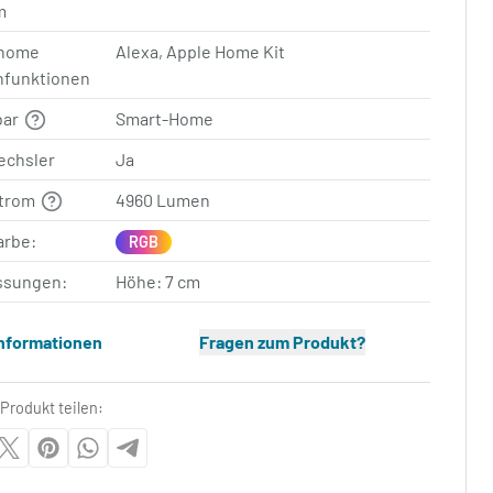
m
home
Alexa, Apple Home Kit
nfunktionen
bar
Smart-Home
echsler
Ja
strom
4960 Lumen
arbe:
RGB
sungen:
Höhe: 7 cm
Informationen
Fragen zum Produkt?
Produkt teilen: