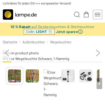
Lichtideen für jeden Stil +++ europaweiter Versand!
10 % Rabatt
auf Deckenleuchten & Stehleuchten
Jetzt sparen
LIGHT
Code:
Startseite
/
Außenleuchten
/
Wegeleuchten