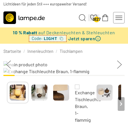
Lichtideen für jeden Stil +++ europaweiter Versand!
1827
10 % Rabatt
auf Deckenleuchten & Stehleuchten
Jetzt sparen
LIGHT
Code:
Startseite
/
Innenleuchten
/
Tischlampen