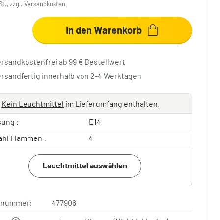
St., zzgl.
Versandkosten
In den Warenkorb
ersandkostenfrei ab 99 € Bestellwert
ersandfertig innerhalb von 2-4 Werktagen
Kein Leuchtmittel
im Lieferumfang enthalten.
sung :
E14
ahl Flammen :
4
Leuchtmittel auswählen
elnummer:
477906