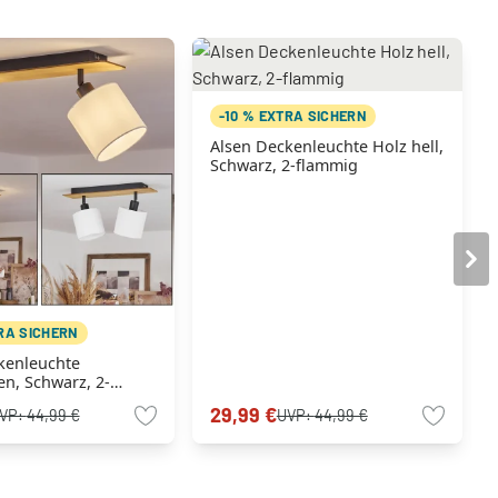
-10 % EXTRA SICHERN
Alsen Deckenleuchte Holz hell,
Schwarz, 2-flammig
TRA SICHERN
kenleuchte
n, Schwarz, 2-
29,99 €
VP:
44,99 €
UVP:
44,99 €