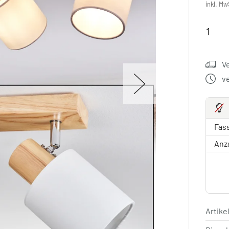
inkl. Mw
V
v
Fas
Anz
Artik