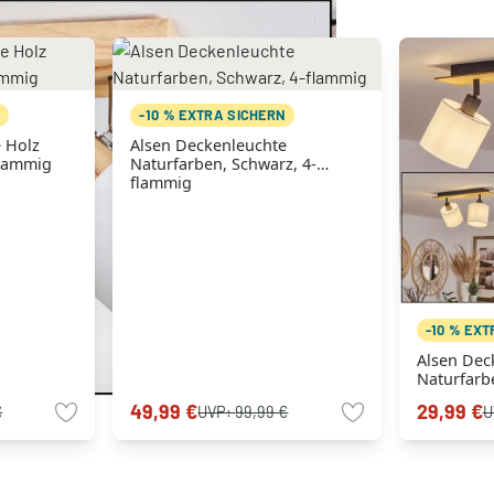
N
-10 % EXTRA SICHERN
 Holz
Alsen Deckenleuchte
flammig
Naturfarben, Schwarz, 4-
flammig
-10 % EX
Alsen Dec
Naturfarbe
flammig
49,99 €
29,99 €
€
UVP:
99,99 €
U