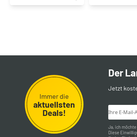
Der L
Jetzt kost
Immer die
aktuellsten
Deals!
Ja, ich möchte
Diese Einwillig