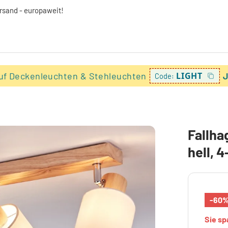
ersand - europaweit!
uf Deckenleuchten & Stehleuchten
LIGHT
J
Code:
Fallha
hell, 
-60
Sie s