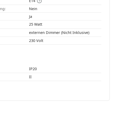
E14
ang:
Nein
:
Ja
25 Watt
externen Dimmer (Nicht Inklusive)
230 Volt
IP20
II