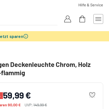
Hilfe & Service
etzt sparen
gen Deckenleuchte Chrom, Holz
4-flammig
59,99 €
%
paren
90,00 €
UVP:
149,99 €