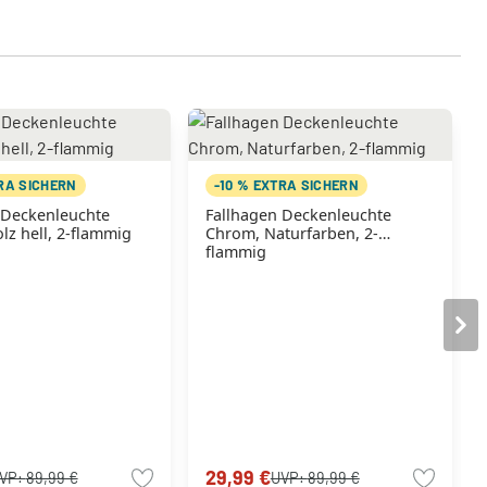
TRA SICHERN
-10 % EXTRA SICHERN
 Deckenleuchte
Fallhagen Deckenleuchte
lz hell, 2-flammig
Chrom, Naturfarben, 2-
flammig
29,99 €
VP:
89,99 €
UVP:
89,99 €