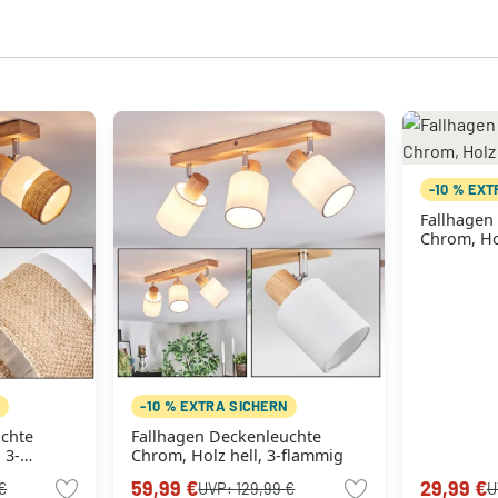
-10 % EX
Fallhagen
Chrom, Ho
N
-10 % EXTRA SICHERN
uchte
Fallhagen Deckenleuchte
 3-
Chrom, Holz hell, 3-flammig
59,99 €
29,99 €
€
UVP:
129,99 €
U