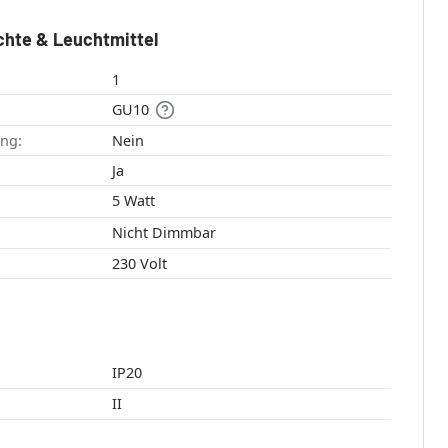
chte & Leuchtmittel
1
GU10
ang:
Nein
:
Ja
5 Watt
Nicht Dimmbar
230 Volt
IP20
II