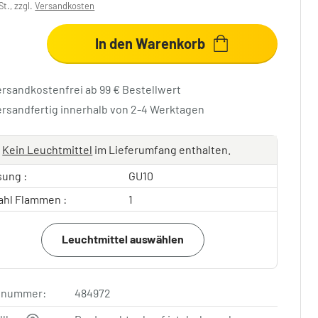
St., zzgl.
Versandkosten
In den Warenkorb
ersandkostenfrei ab 99 € Bestellwert
ersandfertig innerhalb von 2-4 Werktagen
Kein Leuchtmittel
im Lieferumfang enthalten.
sung :
GU10
ahl Flammen :
1
Leuchtmittel auswählen
elnummer:
484972