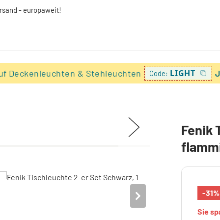
ersand - europaweit!
uf Deckenleuchten & Stehleuchten
LIGHT
J
Code:
Fenik 
flamm
-31%
Sie s