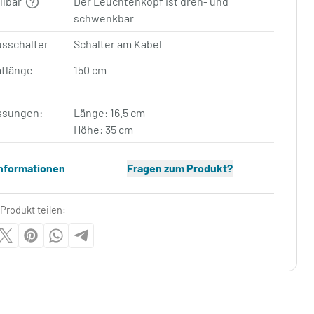
llbar
Der Leuchtenkopf ist dreh- und
schwenkbar
usschalter
Schalter am Kabel
tlänge
150 cm
sungen:
Länge: 16.5 cm
Höhe: 35 cm
Informationen
Fragen zum Produkt?
Produkt teilen: