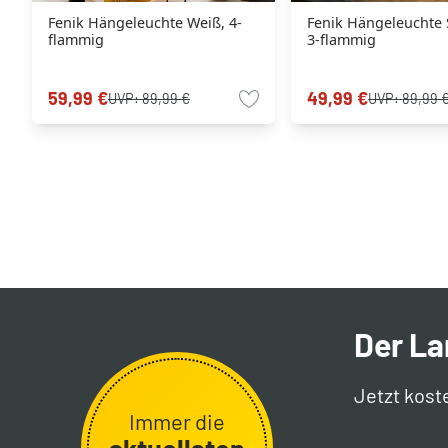
Fenik Hängeleuchte Weiß, 4-
Fenik Hängeleuchte 
flammig
3-flammig
59,99 €
49,99 €
UVP:
89,99 €
UVP:
89,99 
Der L
Jetzt kost
Immer die
aktuellsten