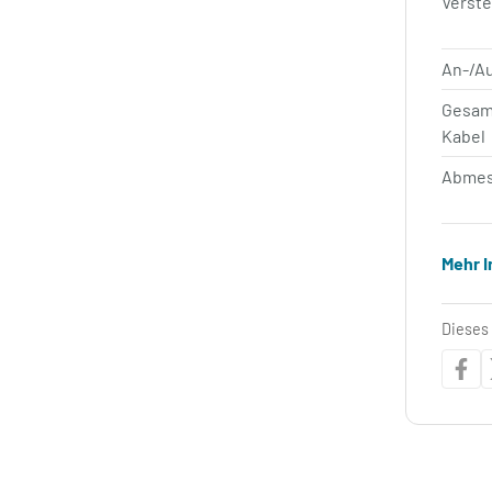
Verste
An-/A
Gesam
Kabel
Abmes
Mehr 
Dieses 