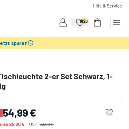
Hilfe & Service
1826
etzt sparen
Tischleuchte 2-er Set Schwarz, 1-
ig
54,99 €
paren
25,00 €
UVP:
79,99 €