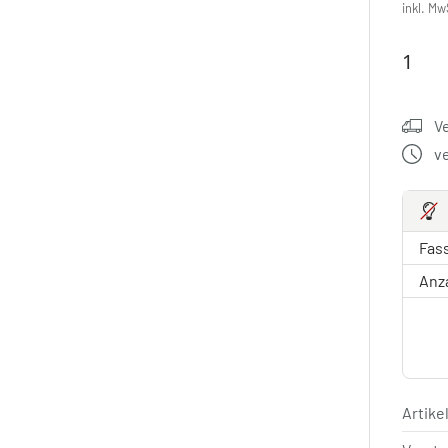
inkl. Mw
V
v
Fas
Anz
Artik