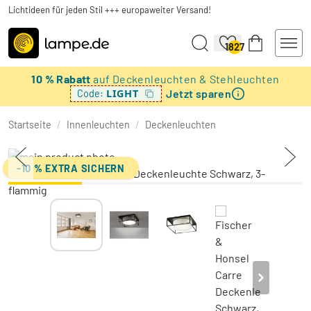
Lichtideen für jeden Stil +++ europaweiter Versand!
1827
10 % Rabatt
auf Deckenleuchten & Stehleuchten
Jetzt sparen
LIGHT
Code:
Startseite
/
Innenleuchten
/
Deckenleuchten
-10 % EXTRA SICHERN