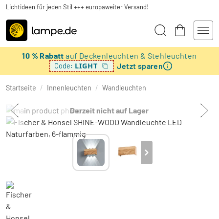
Lichtideen für jeden Stil +++ europaweiter Versand!
10 % Rabatt
auf Deckenleuchten & Stehleuchten
Jetzt sparen
LIGHT
Code:
Startseite
/
Innenleuchten
/
Wandleuchten
Derzeit nicht auf Lager