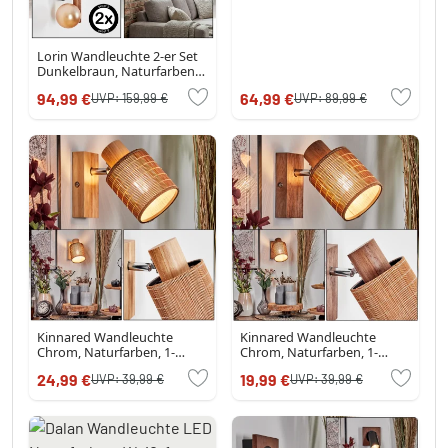
Lorin Wandleuchte 2-er Set
Dunkelbraun, Naturfarben,
Schwarz, 2-flammig
94,99 €
64,99 €
UVP:
159,99 €
UVP:
89,99 €
Kinnared Wandleuchte
Kinnared Wandleuchte
Chrom, Naturfarben, 1-
Chrom, Naturfarben, 1-
flammig
flammig
24,99 €
19,99 €
UVP:
39,99 €
UVP:
39,99 €