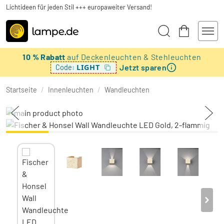
Lichtideen für jeden Stil +++ europaweiter Versand!
10 % Rabatt
auf Deckenleuchten & Stehleuchten
Jetzt sparen
LIGHT
Code:
Startseite
/
Innenleuchten
/
Wandleuchten