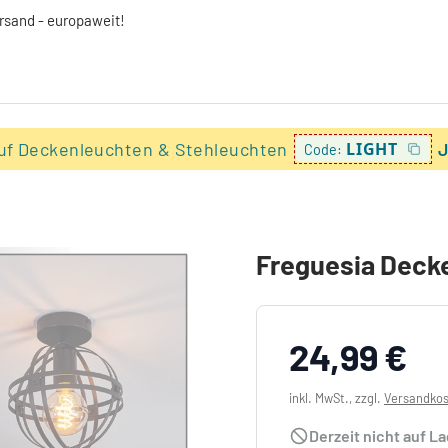
ersand - europaweit!
uf Deckenleuchten & Stehleuchten
LIGHT
J
Code:
Freguesia Deck
24,99 €
inkl. MwSt., zzgl.
Versandko
Derzeit nicht auf L