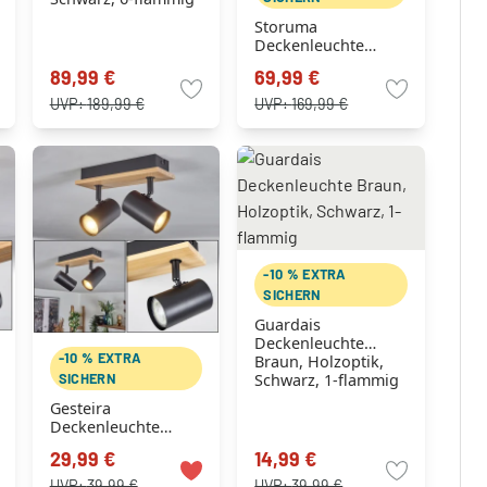
Storuma
Deckenleuchte
Naturfarben,
89,99 €
69,99 €
Schwarz, 5-flammig
UVP:
189,99 €
UVP:
169,99 €
-10 % EXTRA
SICHERN
Guardais
Deckenleuchte
-10 % EXTRA
Braun, Holzoptik,
SICHERN
Schwarz, 1-flammig
Gesteira
Deckenleuchte
Naturfarben,
29,99 €
14,99 €
Schwarz, 2-flammig
UVP:
39,99 €
UVP:
39,99 €