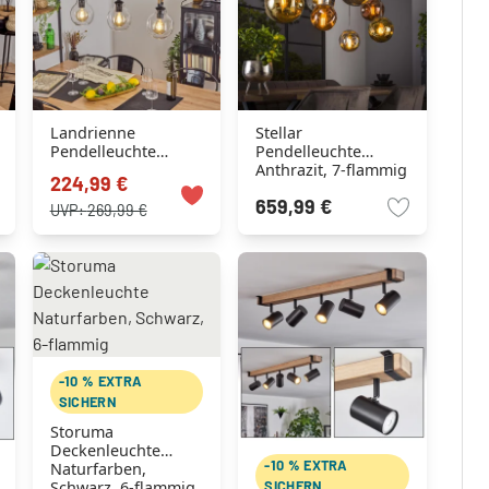
Landrienne
Stellar
Pendelleuchte
Pendelleuchte
Braun, Naturfarben,
Anthrazit, 7-flammig
224,99 €
Schwarz, 3-flammig
659,99 €
UVP:
269,99 €
-10 % EXTRA
SICHERN
Storuma
Deckenleuchte
-10 % EXTRA
Naturfarben,
SICHERN
Schwarz, 6-flammig