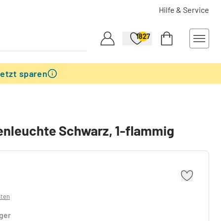
Hilfe & Service
1827
etzt sparen
enleuchte Schwarz, 1-flammig
sten
ager