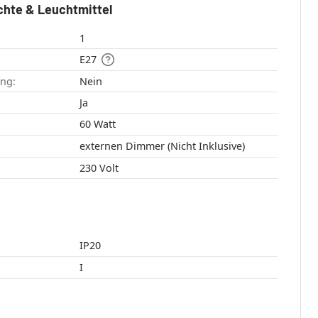
chte & Leuchtmittel
1
E27
ang:
Nein
:
Ja
60 Watt
externen Dimmer (Nicht Inklusive)
230 Volt
IP20
I