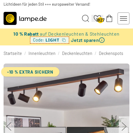
Lichtideen für jeden Stil +++ europaweiter Versand!
1827
10 % Rabatt
auf Deckenleuchten & Stehleuchten
Jetzt sparen
LIGHT
Code:
Startseite
/
Innenleuchten
/
Deckenleuchten
/
Deckenspots
-10 % EXTRA SICHERN