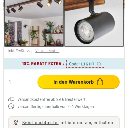
Gesteira Deckenleuchte Holz dunkel,
Schwarz, 6-flammig
59,99 €
-66%
Sie sparen
120,00 €
UVP:
179,99 €
inkl. MwSt., zzgl.
Versandkosten
10% RABATT EXTRA
:
LIGHT
Code:
In den Warenkorb
Versandkostenfrei ab 99 € Bestellwert
versandfertig innerhalb von 2-4 Werktagen
Kein Leuchtmittel
im Lieferumfang enthalten.