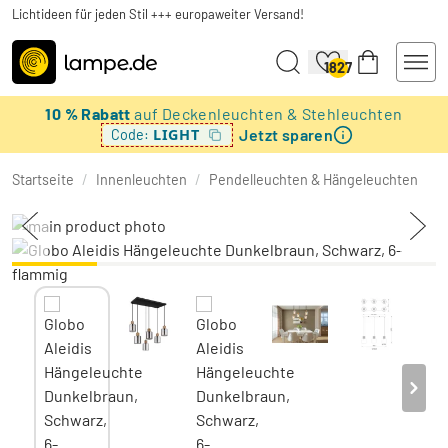
Lichtideen für jeden Stil +++ europaweiter Versand!
1827
10 % Rabatt
auf Deckenleuchten & Stehleuchten
Jetzt sparen
LIGHT
Code:
Startseite
/
Innenleuchten
/
Pendelleuchten & Hängeleuchten