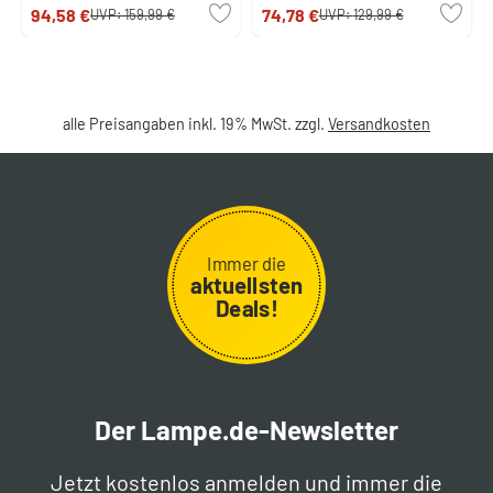
94,58 €
74,78 €
UVP:
159,99 €
UVP:
129,99 €
alle Preisangaben inkl. 19% MwSt. zzgl.
Versandkosten
Immer die
aktuellsten
Deals!
Der Lampe.de-Newsletter
Jetzt kostenlos anmelden und immer die