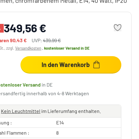
rmen, chromfarbenem Metall, E14, 40 Watt, IP20
349,56 €
%
paren
90,43 €
UVP:
439,99 €
St., zzgl.
Versandkosten
,
kostenloser Versand
in DE
In den Warenkorb
ostenloser Versand
in DE
ersandfertig innerhalb von 4-8 Werktagen
Kein Leuchtmittel
im Lieferumfang enthalten.
sung :
E14
ahl Flammen :
8