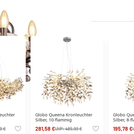
euchter
Globo Queena Kronleuchter
Globo Que
Silber, 10-flammig
Silber, 8-
281,58 €
195,78 €
9 €
UVP:
489,99 €