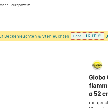
ersand - europaweit!
uf Deckenleuchten & Stehleuchten
LIGHT
J
Code:
Globo 
flamm
ø 52 
mit gesc