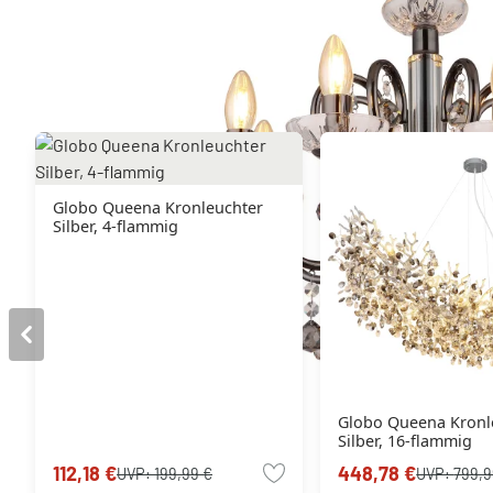
Sie mögen vielleicht auch
Globo Queena Kronleuchter
Silber, 4-flammig
Globo Queena Kronl
Silber, 16-flammig
112,18 €
448,78 €
UVP:
199,99 €
UVP:
799,9