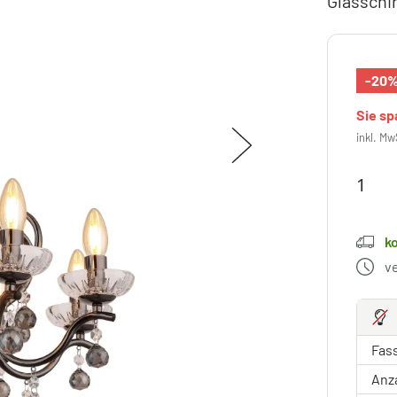
Glasschi
-20
Sie s
inkl. Mw
k
v
Fas
Anz