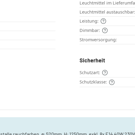
Leuchtmittel im Lieferumf
Leuchtmittel austauschbar
Leistung:
Dimmbar:
Stromversorgung:
Sicherheit
Schutzart:
Schutzklasse:
ristalle rauchfarben, ø: 520mm, H: 1250mm, exkl. 8x E14 40W 230V