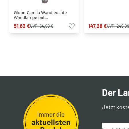
Globo Camila Wandleuchte
Wandlampe mit
geschwungenem Arm,
51,63 €
147,38 €
UVP:
64,99 €
UVP:
249,99
Rauchglasschirm, E14, 40 Watt
Der L
Jetzt kost
Immer die
aktuellsten