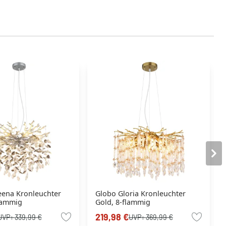
ena Kronleuchter
Globo Gloria Kronleuchter
flammig
Gold, 8-flammig
219,98 €
UVP:
339,99 €
UVP:
369,99 €