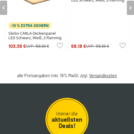
-10 % EXTRA SICHERN
Globo CARLA Deckenpanel
LED Schwarz, Weiß, 2-flammig
103,38 €
68,18 €
UVP:
169,99 €
UVP:
109,99 €
alle Preisangaben inkl. 19% MwSt. zzgl.
Versandkosten
Immer die
aktuellsten
Deals!