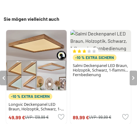
Sie mögen vielleicht auch
-10 % EXTRA SICHERN
Salmi Deckenpanel LED Braun,
Holzoptik, Schwarz, 1-flammig,
Fernbedienung
-10 % EXTRA SICHERN
Longvic Deckenpanel LED
Braun, Holzoptik, Schwarz, 1-
flammig
49,99 €
89,99 €
UVP:
139,99 €
UVP:
99,99 €