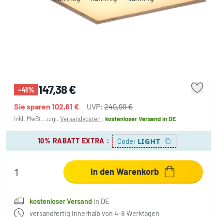
Globo CARLA Deckenpanel LED Schwarz,
Weiß, 2-flammig
147,38 €
-41%
Sie sparen
102,61 €
UVP:
249,99 €
inkl. MwSt., zzgl.
Versandkosten
,
kostenloser Versand
in DE
10% RABATT EXTRA
:
LIGHT
Code:
In den Warenkorb
kostenloser Versand
in DE
versandfertig innerhalb von 4-8 Werktagen