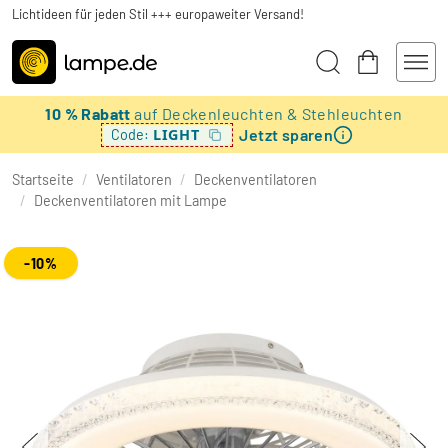
Lichtideen für jeden Stil +++ europaweiter Versand!
10 % Rabatt
auf Deckenleuchten & Stehleuchten
Jetzt sparen
LIGHT
Code:
Startseite
/
Ventilatoren
/
Deckenventilatoren
/
Deckenventilatoren mit Lampe
-10%