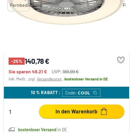
Globo Corusso Deckenventilator LED
Chrom, 1-flammig, Fernbedienung
140,78 €
-25%
Sie sparen
49,21 €
UVP:
189,99 €
inkl. MwSt., zzgl.
Versandkosten
,
kostenloser Versand
in DE
10 % RABATT
:
COOL
Code:
In den Warenkorb
kostenloser Versand
in DE