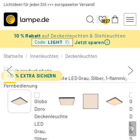
Lichtideen für jeden Stil +++ europaweiter Versand!
1827
10 % Rabatt
auf Deckenleuchten & Stehleuchten
Jetzt sparen
LIGHT
Code:
Startseite
/
Innenleuchten
/
Deckenleuchten
-10 % EXTRA SICHERN