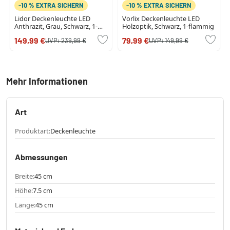
-10 % EXTRA SICHERN
-10 % EXTRA SICHERN
Lidor Deckenleuchte LED
Vorlix Deckenleuchte LED
Anthrazit, Grau, Schwarz, 1-
Holzoptik, Schwarz, 1-flammig
flammig
149,99 €
79,99 €
UVP:
239,99 €
UVP:
149,99 €
Mehr Informationen
Art
Produktart:
Deckenleuchte
Abmessungen
Breite:
45 cm
Höhe:
7.5 cm
Länge:
45 cm