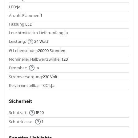
LED:
Ja
Anzahl Flammen:
1
Fassung:
LED
Leuchtmittel im Lieferumfang:
Ja
Leistung:
24 Watt
Ø Lebensdauer:
20000 Stunden
Nomineller Halbwertswinkel:
120
Dimmbar:
Ja
Stromversorgung:
230 Volt
Kelvin einstellbar - CCT:
Ja
Sicherheit
Schutzart:
IP20
Schutzklasse:
I
Sonstige Highlights